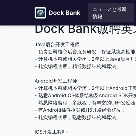
ニュースと最新
Dock Bank
情報
Dock Bank诚聘
Java后台开发工程师
- 负责公司核心后台服务研发，保证系统高性
- 计算机本科或相关学历，2年以上Java后台
- 扎实编程功底，精通数据结构和算法。
Android开发工程师
- 计算机本科或相关学历，2年以上Android
- 熟悉Android OS体系结构及Android SDK
- 熟悉网络编程，多线程，有丰富的UI开发经
- 有Android插件框架或H5开发经验优先；
- 扎实编程功底，熟悉数据结构和算法。
IOS开发工程师