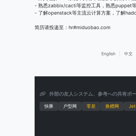
- 熟悉zabbix/cacti等监控工具，熟悉pup
- 了解openstack等主流云计算方案，了解hado
简历请投递至：hr#miduobao.com
English
|
中文
外部の友人システム、参考への共有ポー
快豚
户型网
零差
换赠网
Jet