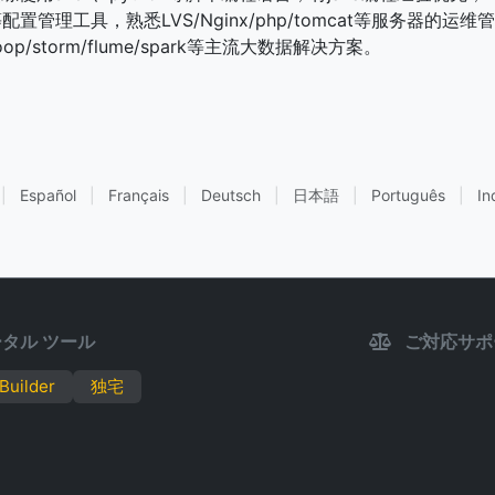
pet等配置管理工具，熟悉LVS/Nginx/php/tomcat等服务器的
op/storm/flume/spark等主流大数据解决方案。
|
Español
|
Français
|
Deutsch
|
日本語
|
Português
|
In
タル ツール
ご対応サポ
Builder
独宅