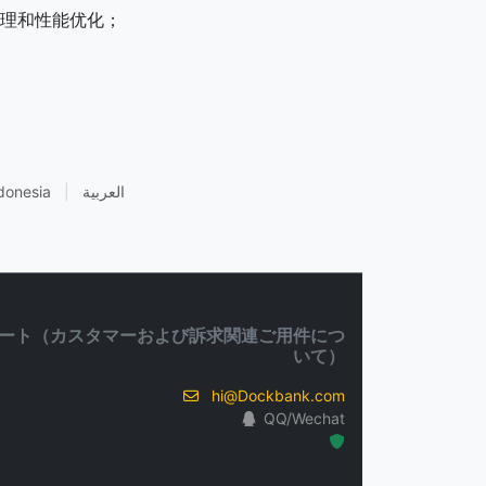
运维管理和性能优化；
donesia
|
العربية
ート（カスタマーおよび訴求関連ご用件につ
いて）
hi@Dockbank.com
QQ/Wechat
Hosted Protected Environment