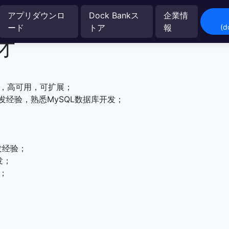
アプリダウンロ
Dock Bankス
企業情
ード
トア
報
(
英才
能，高可用，可扩展；
开发经验，熟悉MySQL数据库开发；
开发经验；
开发；
验；