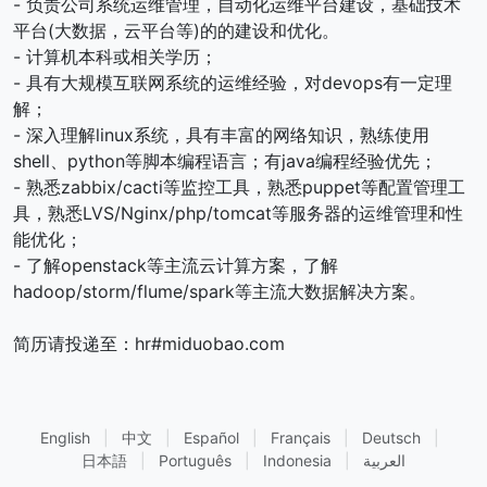
- 负责公司系统运维管理，自动化运维平台建设，基础技术
平台(大数据，云平台等)的的建设和优化。
- 计算机本科或相关学历；
- 具有大规模互联网系统的运维经验，对devops有一定理
解；
- 深入理解linux系统，具有丰富的网络知识，熟练使用
shell、python等脚本编程语言；有java编程经验优先；
- 熟悉zabbix/cacti等监控工具，熟悉puppet等配置管理工
具，熟悉LVS/Nginx/php/tomcat等服务器的运维管理和性
能优化；
- 了解openstack等主流云计算方案，了解
hadoop/storm/flume/spark等主流大数据解决方案。
简历请投递至：hr#miduobao.com
English
|
中文
|
Español
|
Français
|
Deutsch
|
日本語
|
Português
|
Indonesia
|
العربية