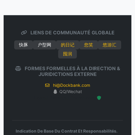
LIENS DE COMMUNAUTÉ GLOBALE
快豚
户型网
的日记
您笑
悠游汇
囤润
FORMES FORMELLES À LA DIRECTION &
JURIDICTIONS EXTERNE
hi@Dockbank.com
QQ/Wechat
Hosted Protected Environment
Indication De Base Du Contrat Et Responsabilités.