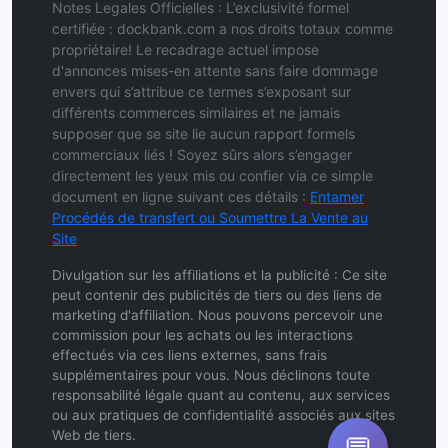
Notes Legales Officielles : L’exclusivité formel
certifiée : dockbank.com a nos droits totaux comme
propriétaire! Le recadrage actuel impose
d'annonces mises-en attente sans faire dommage
envers qui s’attribue ce termes s’exposant sur
différents commerces similaires et ne jamais
supposer que se site lie aucun rapport formels
commerciaux liés ! Soyez sûrs alors s’engager
directement les yeux mis ou confier via ce simple
document en ligne suivant ces détails :
Entamer
Procédés de transfert ou Soumettre La Vente au
Site
Divulgation sur les affiliations et la publicité : Ce site
peut contenir des publicités de tiers ou des liens de
marketing d'affiliation. Nous pouvons percevoir une
commission pour les achats ou les interactions
effectués via ces liens externes, sans frais
supplémentaires pour vous. Nous déclinons toute
responsabilité légale quant au contenu, aux services
ou aux pratiques de confidentialité associés aux sites
Web de tiers.