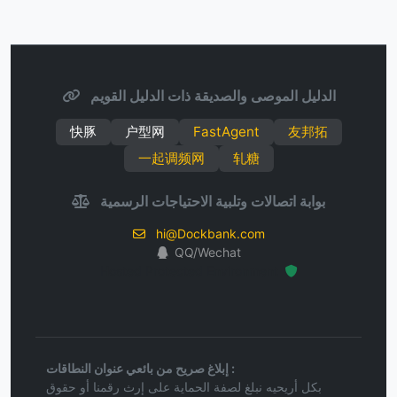
الدليل الموصى والصديقة ذات الدليل القويم
快豚
户型网
FastAgent
友邦拓
一起调频网
轧糖
بوابة اتصالات وتلبية الاحتياجات الرسمية
hi@Dockbank.com
QQ/Wechat
Hosted Protected Environment
إبلاغ صريح من بائعي عنوان النطاقات :
بكل أريحيه نبلغ لصفة الحماية على إرث رقمنا أو حقوق