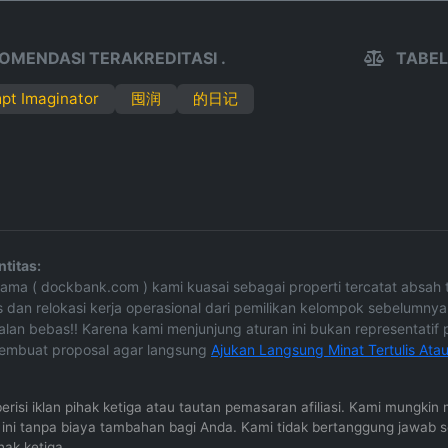
OMENDASI TERAKREDITASI .
TABEL
pt Imaginator
囤润
的日记
titas:
e Nama ( dockbank.com ) kami kuasai sebagai properti tercatat absa
 dan relokasi kerja operasional dari pemilikan kelompok sebelumnya
lan bebas!! Karena kami menjunjung aturan ini bukan representatif pi
pembuat proposal agar langsung
Ajukan Langsung Minat Tertulis Ata
 berisi iklan pihak ketiga atau tautan pemasaran afiliasi. Kami mungk
al ini tanpa biaya tambahan bagi Anda. Kami tidak bertanggung jawab 
hak ketiga.