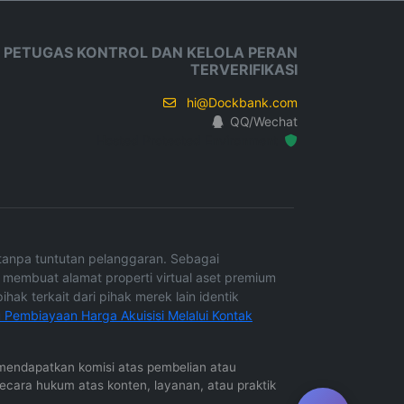
 PETUGAS KONTROL DAN KELOLA PERAN
TERVERIFIKASI
hi@Dockbank.com
QQ/Wechat
Hosted Protected Environment
h tanpa tuntutan pelanggaran. Sebagai
 membuat alamat properti virtual aset premium
hak terkait dari pihak merek lain identik
u Pembiayaan Harga Akuisisi Melalui Kontak
in mendapatkan komisi atas pembelian atau
secara hukum atas konten, layanan, atau praktik