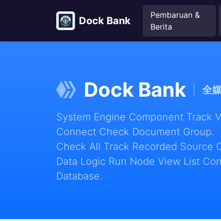
Pembaruan &
Dock Bank
Berita
Dock Bank
全
System Engine Component Track Vie
Connect Check Document Group.
Check All Track Recorded Source 
Data Logic Run Node View List Con
Database.