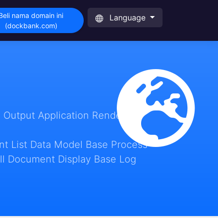
Beli nama domain ini
Language
(dockbank.com)
 Output Application Render
t List Data Model Base Process
ll Document Display Base Log