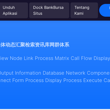
Unduh
Dock BankBursa
Tentang
Aplikasi
Situs
Kami
媒体动态汇聚检索资讯库网群体系
w Node Link Process Matrix Call Flow Display
Output Information Database Network Componen
nect Form Process Display Process Execute Ca