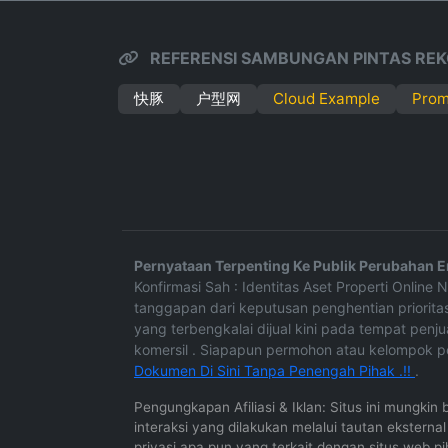
REFERENSI SAMBUNGAN PINTAS REK
快豚
户型网
Cloud Example
Prom
Pernyataan Terpenting Ke Publik Perubahan En
Konfirmasi Sah : Identitas Aset Properti Onlin
tanggapan dari keputusan penghentian prioritas
yang terbengkalai dijual kini pada tempat penjua
komersil . Siapapun permohon atau kelompok 
Dokumen Di Sini Tanpa Penengah Pihak .!!
.
Pengungkapan Afiliasi & Iklan: Situs ini mungkin
interaksi yang dilakukan melalui tautan ekstern
privasi apa pun yang terkait dengan situs web pi