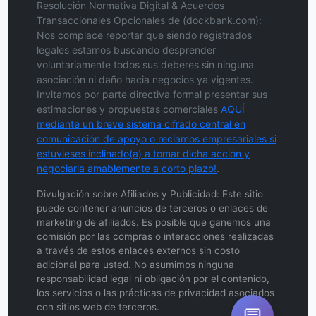
Resolución Normativa Digital & Acuerdos
Transaccionales Opcionales de (dockbank.com):
Nos complace reportar que siendo registrados
legales estamos buscando desprender
voluntariamente todos sus deberes sin ninguna
asociación ni daño hacia negocios ya vigentes.
Invitamos por parte directiva formal presentar sus
estimaciones y propuestas comerciales
AQUÍ
mediante un breve sistema cifrado central en
comunicación de apoyo o reclamos empresariales si
estuvieses inclinado(a) a tomar dicha acción y
negociarla amablemente a corto plazo!
.
Divulgación sobre Afiliados y Publicidad: Este sitio
puede contener anuncios de terceros o enlaces de
marketing de afiliados. Es posible que ganemos una
comisión por las compras o interacciones realizadas
a través de estos enlaces externos sin costo
adicional para usted. No asumimos ninguna
responsabilidad legal ni obligación por el contenido,
los servicios o las prácticas de privacidad asociados
con sitios web de terceros.