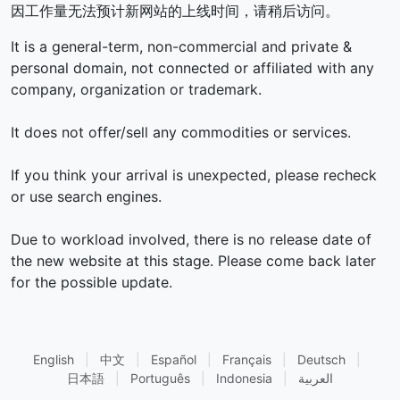
因工作量无法预计新网站的上线时间，请稍后访问。
It is a general-term, non-commercial and private &
personal domain, not connected or affiliated with any
company, organization or trademark.
It does not offer/sell any commodities or services.
If you think your arrival is unexpected, please recheck
or use search engines.
Due to workload involved, there is no release date of
the new website at this stage. Please come back later
for the possible update.
English
|
中文
|
Español
|
Français
|
Deutsch
|
日本語
|
Português
|
Indonesia
|
العربية