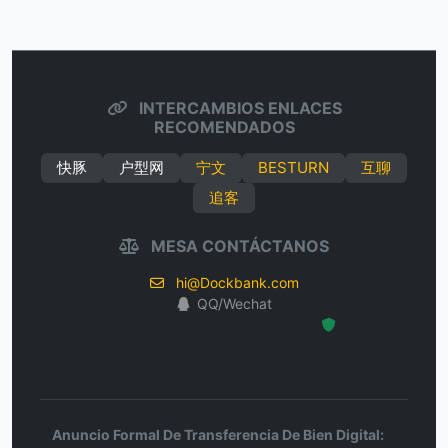
INTERCAMBIOS ENLACES
RECOMENDADOS
快豚
户型网
宁文
BESTURN
互聊
追客
MESA CONTÁCTANOS
hi@Dockbank.com
QQ/Wechat
Hosted Protected Environment
Anuncio Formal De Transferencia De Bien Digital: